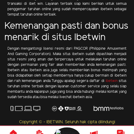
transaksi di ibet win. Layanan terbaik siap kami berikan untuk semua
penggemar taruhan online yang sudah mempercayakan ibetwin sebagai
tempat taruhan online terbaik.
Kemenangan pasti dan bonus
menarik di situs Ibetwin
Dengan mengantongi lisensi resmi dari PAGCOR (Philippine Amusement
And Gaming Corporation). Maka situs ibetwin sudah dipastikan menjadi
situs resmi yang aman dan terpercaya untuk melakukan taruhan online
dengan permainan yang fair akan memberikan anda kemenangan pasti.
Ibetwin atau Ibetwin asia juga selalu memberikan bonus melimpah yang
bisa didapatkan oleh setiap membernya hanya cukup bermain di ibetwin
dan raih kemenangan anda.Tunggu apalagi segera daftar di
ibetwin
situs
taruhan online terbaik dengan layanan customer service yang selalu siap
membantu anda kapanpun juga yang bisa anda hubungi melalui kontak yang
sudah tersedia atau bisa melalui livechat ibetwin asia.
Copyright © - IBETWIN. Seluruh hak cipta dilindungi