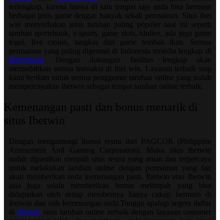
terlengkap, karena hanya di satu tempat saja anda bisa bermain
berbagai jenis game dengan banyak sekali permainan. Situs ibet
win menyediakan jenis taruhan paling populer saat ini seperti
taruhan sportsbook, e-sports, game slots, idnlive, ada juga game
togel, live casino, tangkas dan game tembak ikan. Semua
permainan yang paling digemari di Indonesia tersedia lengkap di
Ibetwinasia
. Dengan dukungan fasilitas lengkap akan
memudahkan semua transaksi di ibet win. Layanan terbaik siap
kami berikan untuk semua penggemar taruhan online yang sudah
mempercayakan ibetwin sebagai tempat taruhan online terbaik.
Kemenangan pasti dan bonus menarik di
situs Ibetwin
Dengan mengantongi lisensi resmi dari PAGCOR (Philippine
Amusement And Gaming Corporation). Maka situs ibetwin
sudah dipastikan menjadi situs resmi yang aman dan terpercaya
untuk melakukan taruhan online dengan permainan yang fair
akan memberikan anda kemenangan pasti. Ibetwin atau Ibetwin
asia juga selalu memberikan bonus melimpah yang bisa
didapatkan oleh setiap membernya hanya cukup bermain di
ibetwin dan raih kemenangan anda.Tunggu apalagi segera daftar
di
ibetwin
situs taruhan online terbaik dengan layanan customer