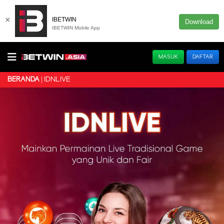
×
IBETWIN
Download
IBETWIN Mobile App
MASUK
DAFTAR
IDNLIVE
BERANDA